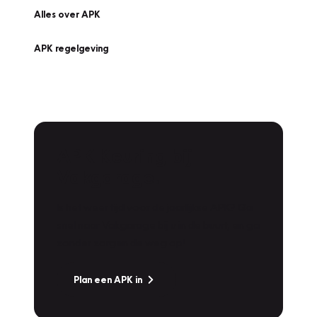
Alles over APK
APK regelgeving
APK Keuring bij
Vakgarage!
Is het weer tijd voor de jaarlijkse APK? Ga
snel naar Vakgarage bij u in de buurt, en ga
zonder zorgen de weg op!
Plan een APK in