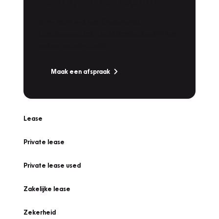
Werkplaatsafspraak
Is uw auto toe aan Onderhoud,
Bandenwissel of een Vakantiecheck? Plan
online een afspraak!
Maak een afspraak
Lease
Private lease
Private lease used
Zakelijke lease
Zekerheid