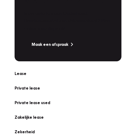
Werkplaatsafspraak
Is uw auto toe aan Onderhoud,
Bandenwissel of een Vakantiecheck? Plan
online een afspraak!
Maak een afspraak
Lease
Private lease
Private lease used
Zakelijke lease
Zekerheid