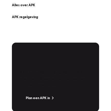
Alles over APK
APK regelgeving
APK Keuring bij
Vakgarage!
Is het weer tijd voor de jaarlijkse APK? Ga
snel naar Vakgarage bij u in de buurt, en ga
zonder zorgen de weg op!
Plan een APK in