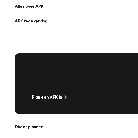
Alles over APK
APK regelgeving
APK Keuring bij Vakgarage!
Is het weer tijd voor de jaarlijkse APK? Ga snel naar V
Plan een APK in
Direct plannen