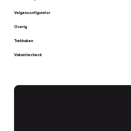
Velgenconfigurator
Overig
Trekhaken
Vakantiecheck
Plan een
Werkplaatsafspraak
Is uw auto toe aan Onderhoud, Bandenwissel of een Va