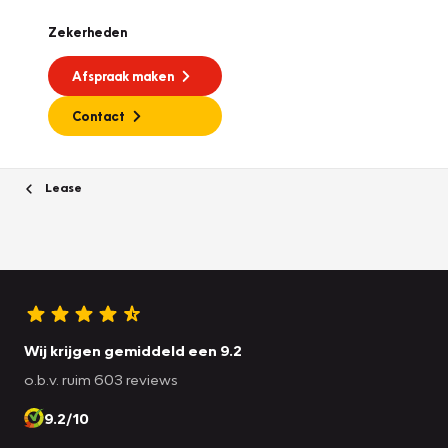
Zekerheden
Afspraak maken
Contact
Lease
Wij krijgen gemiddeld een 9.2
o.b.v. ruim 603 reviews
9.2/10