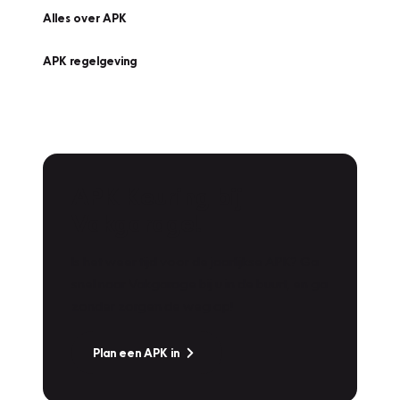
Alles over APK
APK regelgeving
APK Keuring bij
Vakgarage!
Is het weer tijd voor de jaarlijkse APK? Ga
snel naar Vakgarage bij u in de buurt, en ga
zonder zorgen de weg op!
Plan een APK in