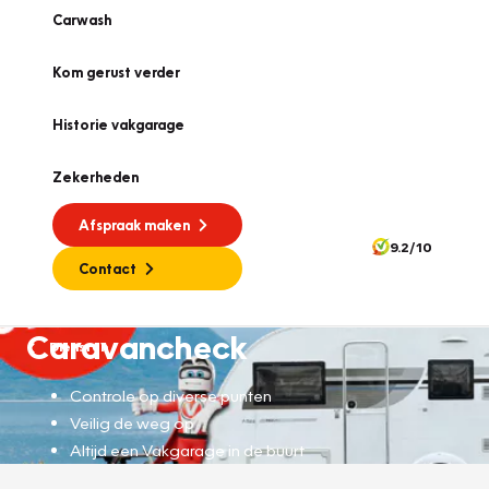
Carwash
Kom gerust verder
Historie vakgarage
Zekerheden
Afspraak maken
9.2/10
Contact
Caravancheck
Diensten
Controle op diverse punten
Veilig de weg op
Altijd een Vakgarage in de buurt