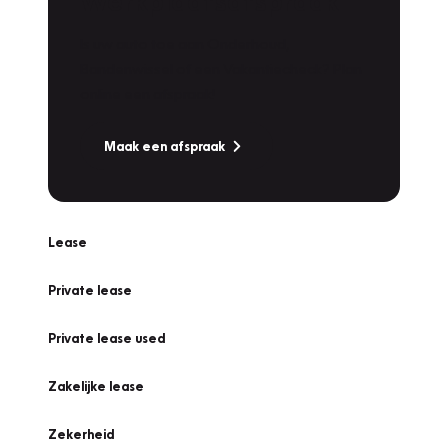
Werkplaatsafspraak
Is uw auto toe aan Onderhoud,
Bandenwissel of een Vakantiecheck? Plan
online een afspraak!
Maak een afspraak
Lease
Private lease
Private lease used
Zakelijke lease
Zekerheid