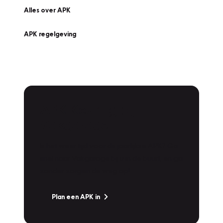
Alles over APK
APK regelgeving
APK Keuring bij
Vakgarage!
Is het weer tijd voor de jaarlijkse APK? Ga
snel naar Vakgarage bij u in de buurt, en ga
zonder zorgen de weg op!
Plan een APK in