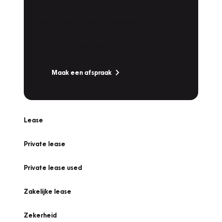
Werkplaatsafspraak
Is uw auto toe aan Onderhoud,
Bandenwissel of een Vakantiecheck? Plan
online een afspraak!
Maak een afspraak
Lease
Private lease
Private lease used
Zakelijke lease
Zekerheid