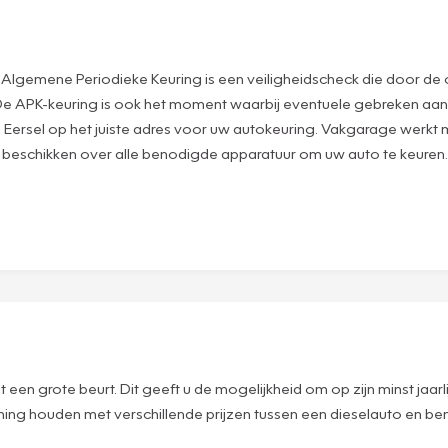
lgemene Periodieke Keuring is een veiligheidscheck die door de o
e. De APK-keuring is ook het moment waarbij eventuele gebreken aan
 Eersel op het juiste adres voor uw autokeuring. Vakgarage werkt me
 beschikken over alle benodigde apparatuur om uw auto te keuren
en grote beurt. Dit geeft u de mogelijkheid om op zijn minst jaarl
ning houden met verschillende prijzen tussen een dieselauto en b