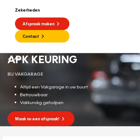
Zekerheden
Afspraak maken
Contact
APK KEURING
APK
BIJ VAKGARAGE
Altijd een Vakgarage in uw buurt
Betrouwbaar
Vakkundig geholpen
Maak nu een afspraak!