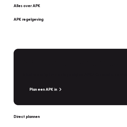
Alles over APK
APK regelgeving
APK Keuring bij Vakgarage!
Is het weer tijd voor de jaarlijkse APK? Ga snel naar V
Plan een APK in
Direct plannen