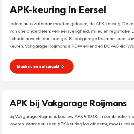
APK-keuring in Eersel
Iedere auto zal eraan moeten geloven, de APK-keuring. Deze A
van drie onderdelen: verkeersveiligheid, milieu en registrati
schade aanricht dan nodig is. Bij Vakgarage Roijmans bent u in
keuren. Vakgarage Roijmans is RDW erkend en BOVAG-lid. Wij
Maak nu een afspraak!
APK bij Vakgarage Roijmans
Bij Vakgarage Roijmans kost uw APK €49,95 in combinatie met e
voeren. Wanneer u een APK-keuring los afneemt, moet u reke