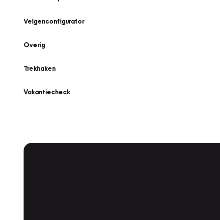
Velgenconfigurator
Overig
Trekhaken
Vakantiecheck
Plan een
Werkplaatsafspraak
Is uw auto toe aan Onderhoud, Bandenwissel of een Va